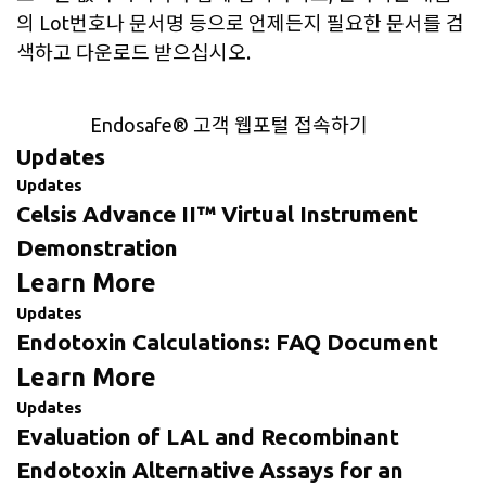
의 Lot번호나 문서명 등으로 언제든지 필요한 문서를 검
색하고 다운로드 받으십시오.
Endosafe
®
고객 웹포털 접속하기
Updates
Updates
Celsis Advance II™ Virtual Instrument
Demonstration
Learn More
Updates
Endotoxin Calculations: FAQ Document
Learn More
Updates
Evaluation of LAL and Recombinant
Endotoxin Alternative Assays for an